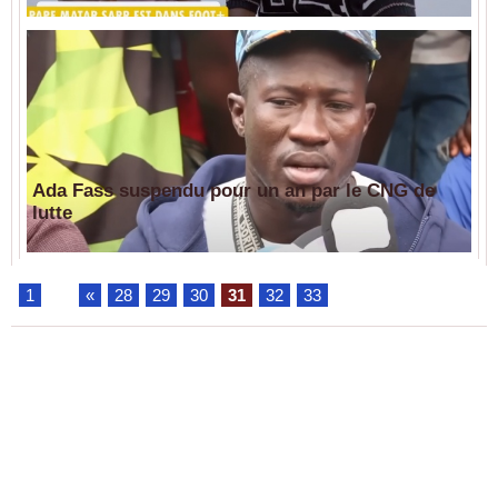
Ada Fass suspendu pour un an par le CNG de
lutte
1
...
«
28
29
30
31
32
33