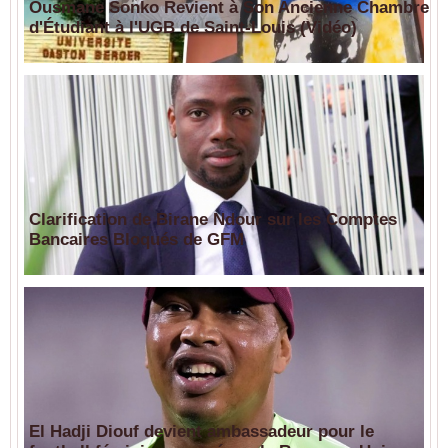
Ousmane Sonko Revient à Son Ancienne Chambre
d'Étudiant à l'UGB de Saint-Louis (Vidéo)
Clarification de Birane Ndour sur les Comptes
Bancaires Bloqués de GFM
El Hadji Diouf devient ambassadeur pour le