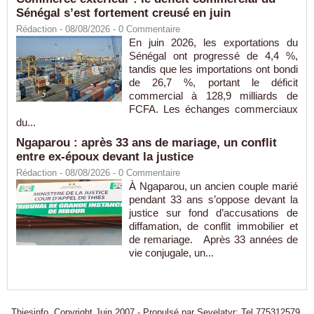
Sénégal s’est fortement creusé en juin
Rédaction
- 08/08/2026 -
0
Commentaire
En juin 2026, les exportations du
Sénégal ont progressé de 4,4 %,
tandis que les importations ont bondi
de 26,7 %, portant le déficit
commercial à 128,9 milliards de
FCFA. Les échanges commerciaux
du...
Ngaparou : après 33 ans de mariage, un conflit
entre ex-époux devant la justice
Rédaction
- 08/08/2026 -
0
Commentaire
À Ngaparou, un ancien couple marié
pendant 33 ans s’oppose devant la
justice sur fond d’accusations de
diffamation, de conflit immobilier et
de remariage. Après 33 années de
vie conjugale, un...
Thiesinfo, Copyright Juin 2007 - Propulsé par Seyelatyr: Tel 775312579.