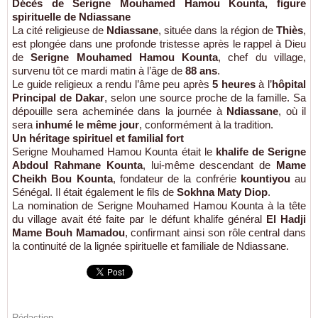
Décès de Serigne Mouhamed Hamou Kounta, figure
spirituelle de Ndiassane
La cité religieuse de
Ndiassane
, située dans la région de
Thiès
,
est plongée dans une profonde tristesse après le rappel à Dieu
de
Serigne Mouhamed Hamou Kounta
, chef du village,
survenu tôt ce mardi matin à l’âge de
88 ans
.
Le guide religieux a rendu l’âme peu après
5 heures
à l’
hôpital
Principal de Dakar
, selon une source proche de la famille. Sa
dépouille sera acheminée dans la journée à
Ndiassane
, où il
sera
inhumé le même jour
, conformément à la tradition.
Un héritage spirituel et familial fort
Serigne Mouhamed Hamou Kounta était le
khalife de Serigne
Abdoul Rahmane Kounta
, lui-même descendant de
Mame
Cheikh Bou Kounta
, fondateur de la confrérie
kountiyou
au
Sénégal. Il était également le fils de
Sokhna Maty Diop
.
La nomination de Serigne Mouhamed Hamou Kounta à la tête
du village avait été faite par le défunt khalife général
El Hadji
Mame Bouh Mamadou
, confirmant ainsi son rôle central dans
la continuité de la lignée spirituelle et familiale de Ndiassane.
Rédaction