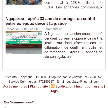
commercial à 128,9 milliards de
FCFA. Les échanges commerciaux
du...
Ngaparou : après 33 ans de mariage, un conflit
entre ex-époux devant la justice
Rédaction
- 08/08/2026 -
0
Commentaire
À Ngaparou, un ancien couple marié
pendant 33 ans s’oppose devant la
justice sur fond d’accusations de
diffamation, de conflit immobilier et
de remariage. Après 33 années de
vie conjugale, un...
Thiesinfo, Copyright Juin 2007 - Propulsé par Seyelatyr: Tel 775312579.
Service Commercial: 772150237 - Email: seyelatyr@hotmail.com
|
|
|
|
Accès membres
Plan du site
Syndication
Inscription au site
Tags
Qui Sommes-nous?