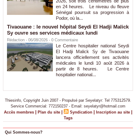
2026, soit trois centimètres de plus
en 24 heures. Le niveau du fleuve
Sénégal poursuit sa progression à
Podor, où la...
Tivaouane : le nouvel hôpital Seydi El Hadji Malick
Sy ouvre ses services médicaux lundi
Rédaction
- 06/08/2026 -
0
Commentaire
Le Centre hospitalier national Seydi
El Hadji Malick Sy de Tivaouane
lancera officiellement ses activités
médicales le lundi 10 août 2026 à
partir de 8 heures. Le Centre
hospitalier national...
Thiesinfo, Copyright Juin 2007 - Propulsé par Seyelatyr: Tel 775312579.
Service Commercial: 772150237 - Email: seyelatyr@hotmail.com
|
|
|
|
Accès membres
Plan du site
Syndication
Inscription au site
Tags
Qui Sommes-nous?