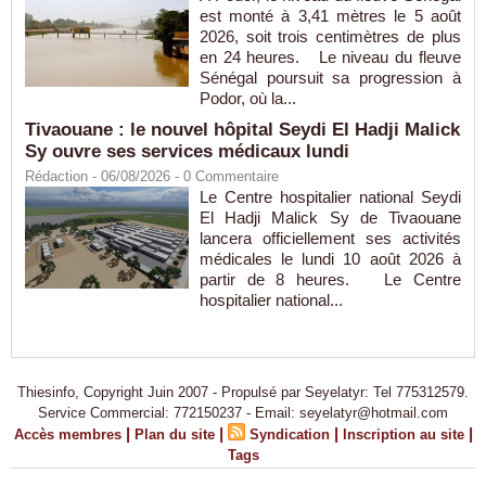
est monté à 3,41 mètres le 5 août
2026, soit trois centimètres de plus
en 24 heures. Le niveau du fleuve
Sénégal poursuit sa progression à
Podor, où la...
Tivaouane : le nouvel hôpital Seydi El Hadji Malick
Sy ouvre ses services médicaux lundi
Rédaction
- 06/08/2026 -
0
Commentaire
Le Centre hospitalier national Seydi
El Hadji Malick Sy de Tivaouane
lancera officiellement ses activités
médicales le lundi 10 août 2026 à
partir de 8 heures. Le Centre
hospitalier national...
Thiesinfo, Copyright Juin 2007 - Propulsé par Seyelatyr: Tel 775312579.
Service Commercial: 772150237 - Email: seyelatyr@hotmail.com
|
|
|
|
Accès membres
Plan du site
Syndication
Inscription au site
Tags