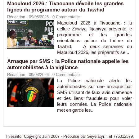
Maouloud 2026 : Tivaouane dévoile les grandes
lignes du programme autour du Tawhid
Rédaction
- 09/08/2026 -
0
Commentaire
Maouloud 2026 à Tivaouane : la
cellule Zawiya Tijaniyya présente le
programme et les grandes
orientations autour du thème du
Tawhid. À deux semaines du
Maouloud 2026, les préparatifs se...
Arnaque par SMS : la Police nationale appelle les
automobilistes à la vigilance
Rédaction
- 09/08/2026 -
0
Commentaire
La Police nationale alerte les
automobilistes sur une arnaque par
SMS utilisant de faux avis d’amende
et des liens frauduleux pour voler
leurs données. La Police nationale
met en garde les...
Thiesinfo, Copyright Juin 2007 - Propulsé par Seyelatyr: Tel 775312579.