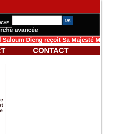
RCHE
rche avancée
 Dieng reçoit Sa Majesté Mansah Cissé au Sén
RT
CONTACT
de
st
ce