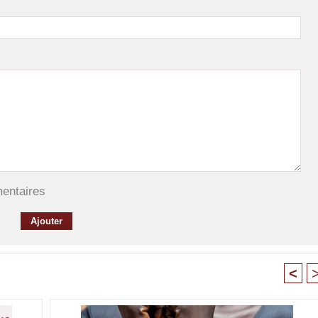
mentaires
<