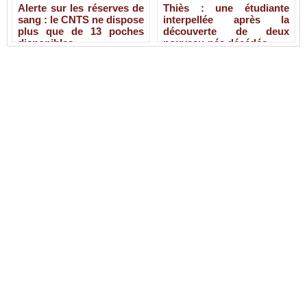
Alerte sur les réserves de
Thiès : une étudiante
sang : le CNTS ne dispose
interpellée après la
plus que de 13 poches
découverte de deux
disponibles
nouveau-nés décédés