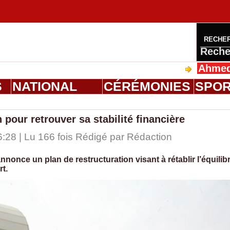
RECHE
Reche
Ahmed Saloum 
S
NATIONAL
CÉRÉMONIES
SPO
pour retrouver sa stabilité financière
:28 | Lu 166 fois Rédigé par
Rédaction
nonce un plan de restructuration visant à rétablir l’équilib
rt.