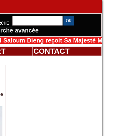
RCHE
rche avancée
Dieng reçoit Sa Majesté Mansah Cissé au Séné
RT
CONTACT
re