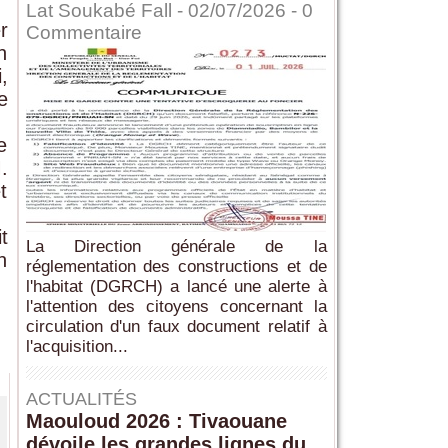
Lat Soukabé Fall - 02/07/2026 -
0
r
Commentaire
h
,
e
e
.
t
t
La Direction générale de la
n
réglementation des constructions et de
l'habitat (DGRCH) a lancé une alerte à
l'attention des citoyens concernant la
circulation d'un faux document relatif à
l'acquisition...
ACTUALITÉS
Maouloud 2026 : Tivaouane
dévoile les grandes lignes du