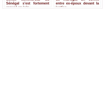
Sénégal s’est fortement
entre ex-époux devant la
creusé en juin
justice