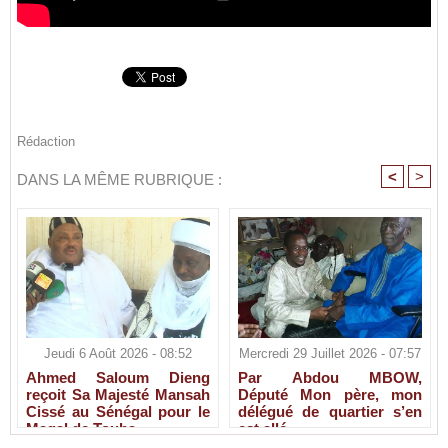
Rédaction
<
>
DANS LA MÊME RUBRIQUE :
Jeudi 6 Août 2026 - 08:52
Mercredi 29 Juillet 2026 - 07:57
Ahmed Saloum Dieng
Par Abdou MBOW,
reçoit Sa Majesté Mansah
Député Mon père, mon
Cissé au Sénégal pour le
délégué de quartier s’en
Magal de Touba.
est allé.