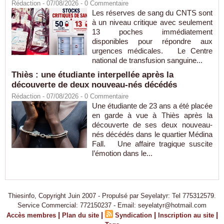
Rédaction
- 07/08/2026 -
0
Commentaire
Les réserves de sang du CNTS sont
à un niveau critique avec seulement
13 poches immédiatement
disponibles pour répondre aux
urgences médicales. Le Centre
national de transfusion sanguine...
Thiès : une étudiante interpellée après la
découverte de deux nouveau-nés décédés
Rédaction
- 07/08/2026 -
0
Commentaire
Une étudiante de 23 ans a été placée
en garde à vue à Thiès après la
découverte de ses deux nouveau-
nés décédés dans le quartier Médina
Fall. Une affaire tragique suscite
l’émotion dans le...
Thiesinfo, Copyright Juin 2007 - Propulsé par Seyelatyr: Tel 775312579.
Service Commercial: 772150237 - Email: seyelatyr@hotmail.com
|
|
|
|
Accès membres
Plan du site
Syndication
Inscription au site