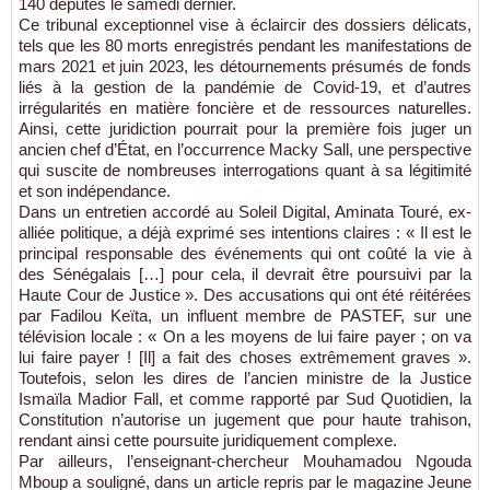
140 députés le samedi dernier.
Ce tribunal exceptionnel vise à éclaircir des dossiers délicats,
tels que les 80 morts enregistrés pendant les manifestations de
mars 2021 et juin 2023, les détournements présumés de fonds
liés à la gestion de la pandémie de Covid-19, et d’autres
irrégularités en matière foncière et de ressources naturelles.
Ainsi, cette juridiction pourrait pour la première fois juger un
ancien chef d’État, en l’occurrence Macky Sall, une perspective
qui suscite de nombreuses interrogations quant à sa légitimité
et son indépendance.
Dans un entretien accordé au Soleil Digital, Aminata Touré, ex-
alliée politique, a déjà exprimé ses intentions claires : « Il est le
principal responsable des événements qui ont coûté la vie à
des Sénégalais […] pour cela, il devrait être poursuivi par la
Haute Cour de Justice ». Des accusations qui ont été réitérées
par Fadilou Keïta, un influent membre de PASTEF, sur une
télévision locale : « On a les moyens de lui faire payer ; on va
lui faire payer ! [Il] a fait des choses extrêmement graves ».
Toutefois, selon les dires de l’ancien ministre de la Justice
Ismaïla Madior Fall, et comme rapporté par Sud Quotidien, la
Constitution n’autorise un jugement que pour haute trahison,
rendant ainsi cette poursuite juridiquement complexe.
Par ailleurs, l’enseignant-chercheur Mouhamadou Ngouda
Mboup a souligné, dans un article repris par le magazine Jeune