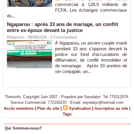
commercial à 128,9 milliards de
FCFA. Les échanges commerciaux
du...
Ngaparou : après 33 ans de mariage, un conflit
entre ex-époux devant la justice
Rédaction
- 08/08/2026 -
0
Commentaire
À Ngaparou, un ancien couple marié
pendant 33 ans s’oppose devant la
justice sur fond d’accusations de
diffamation, de conflit immobilier et
de remariage. Après 33 années de
vie conjugale, un...
Thiesinfo, Copyright Juin 2007 - Propulsé par Seyelatyr: Tel 775312579.
Service Commercial: 772150237 - Email: seyelatyr@hotmail.com
|
|
|
|
Accès membres
Plan du site
Syndication
Inscription au site
Tags
Qui Sommes-nous?