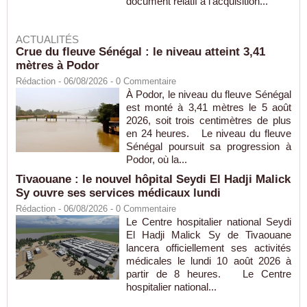
document relatif à l'acquisition...
ACTUALITÉS
Crue du fleuve Sénégal : le niveau atteint 3,41
mètres à Podor
Rédaction
- 06/08/2026 -
0
Commentaire
À Podor, le niveau du fleuve Sénégal
est monté à 3,41 mètres le 5 août
2026, soit trois centimètres de plus
en 24 heures. Le niveau du fleuve
Sénégal poursuit sa progression à
Podor, où la...
Tivaouane : le nouvel hôpital Seydi El Hadji Malick
Sy ouvre ses services médicaux lundi
Rédaction
- 06/08/2026 -
0
Commentaire
Le Centre hospitalier national Seydi
El Hadji Malick Sy de Tivaouane
lancera officiellement ses activités
médicales le lundi 10 août 2026 à
partir de 8 heures. Le Centre
hospitalier national...