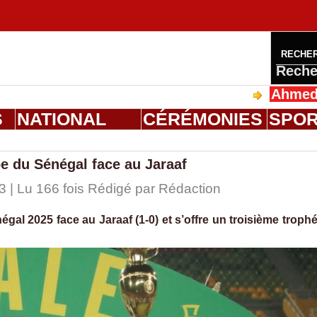
RECHE
Reche
Ahmed Saloum D
S
NATIONAL
CÉRÉMONIES
SPO
e du Sénégal face au Jaraaf
53 | Lu 166 fois Rédigé par
Rédaction
al 2025 face au Jaraaf (1-0) et s’offre un troisième troph