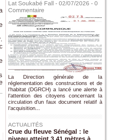
Lat Soukabé Fall - 02/07/2026 -
0
a
Commentaire
e
.
c
e
s
La Direction générale de la
e
réglementation des constructions et de
l'habitat (DGRCH) a lancé une alerte à
l'attention des citoyens concernant la
circulation d'un faux document relatif à
l'acquisition...
ACTUALITÉS
Crue du fleuve Sénégal : le
niveau atteint 3,41 mètres à