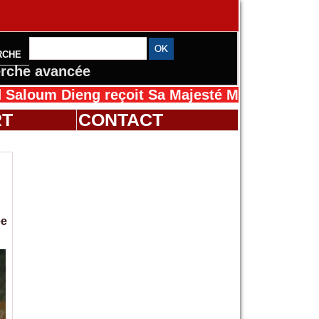
RCHE
rche avancée
ieng reçoit Sa Majesté Mansah Cissé au Sénég
RT
CONTACT
ée