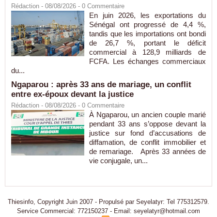
Rédaction
- 08/08/2026 -
0
Commentaire
En juin 2026, les exportations du
Sénégal ont progressé de 4,4 %,
tandis que les importations ont bondi
de 26,7 %, portant le déficit
commercial à 128,9 milliards de
FCFA. Les échanges commerciaux
du...
Ngaparou : après 33 ans de mariage, un conflit
entre ex-époux devant la justice
Rédaction
- 08/08/2026 -
0
Commentaire
À Ngaparou, un ancien couple marié
pendant 33 ans s’oppose devant la
justice sur fond d’accusations de
diffamation, de conflit immobilier et
de remariage. Après 33 années de
vie conjugale, un...
Thiesinfo, Copyright Juin 2007 - Propulsé par Seyelatyr: Tel 775312579.
Service Commercial: 772150237 - Email: seyelatyr@hotmail.com