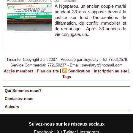
Rédaction
- 08/08/2026 -
0
Commentaire
À Ngaparou, un ancien couple marié
pendant 33 ans s’oppose devant la
justice sur fond d’accusations de
diffamation, de conflit immobilier et
de remariage. Après 33 années de
vie conjugale, un...
Thiesinfo, Copyright Juin 2007 - Propulsé par Seyelatyr: Tel 775312579.
Service Commercial: 772150237 - Email: seyelatyr@hotmail.com
|
|
|
|
Accès membres
Plan du site
Syndication
Inscription au site
Tags
Qui Sommes-nous?
Contactez-nous
Auteurs
Suivez-nous sur les réseaux sociaux
Facebook
|
X / Twitter
|
Instagram