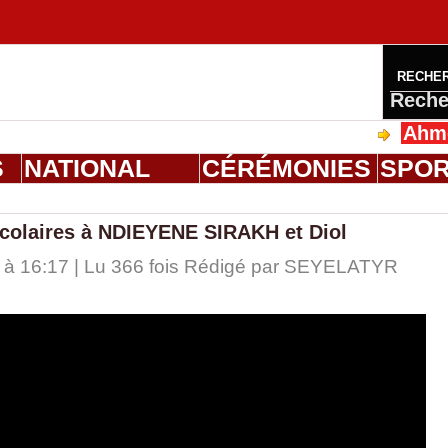
RECHE
Reche
Ahmed Salo
S
NATIONAL
CÉRÉMONIES
SPO
 Scolaires à NDIEYENE SIRAKH et Diol
à 16:17 | Lu 366 fois Rédigé par
SEYELATYR