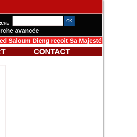
RCHE
rche avancée
um Dieng reçoit Sa Majesté Mansah Cissé au 
RT
CONTACT