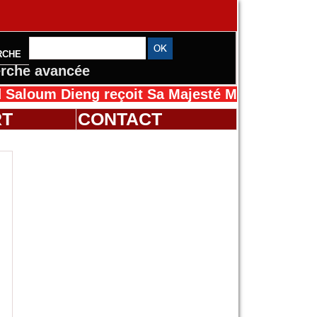
RCHE
rche avancée
ieng reçoit Sa Majesté Mansah Cissé au Sénég
RT
CONTACT