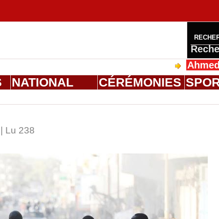
RECHE
Reche
Ahmed Saloum D
S
NATIONAL
CÉRÉMONIES
SPO
| Lu 238