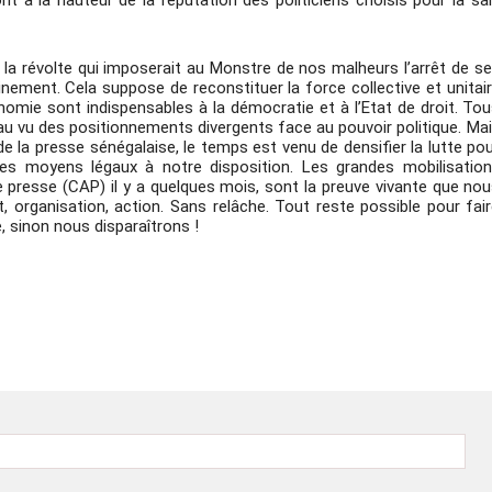
t à la hauteur de la réputation des politiciens choisis pour la sa
a révolte qui imposerait au Monstre de nos malheurs l’arrêt de s
inement. Cela suppose de reconstituer la force collective et unitai
omie sont indispensables à la démocratie et à l’Etat de droit. To
au vu des positionnements divergents face au pouvoir politique. Ma
 de la presse sénégalaise, le temps est venu de densifier la lutte po
es moyens légaux à notre disposition. Les grandes mobilisatio
 presse (CAP) il y a quelques mois, sont la preuve vivante que no
organisation, action. Sans relâche. Tout reste possible pour fai
, sinon nous disparaîtrons !