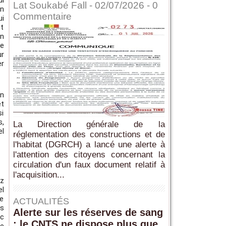
ui
Lat Soukabé Fall - 02/07/2026 -
0
un
Commentaire
ui
st
on
de
ur
er
en
et
si
s,
La Direction générale de la
el
réglementation des constructions et de
l'habitat (DGRCH) a lancé une alerte à
l'attention des citoyens concernant la
circulation d'un faux document relatif à
l'acquisition...
ez
el
ne
ACTUALITÉS
us
Alerte sur les réserves de sang
ec
: le CNTS ne dispose plus que