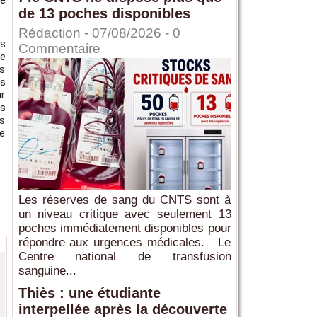
le
de 13 poches disponibles
Rédaction
- 07/08/2026 -
0
es
Commentaire
re
us
is
ur
ns
us
re
Les réserves de sang du CNTS sont à
un niveau critique avec seulement 13
poches immédiatement disponibles pour
répondre aux urgences médicales. Le
Centre national de transfusion
sanguine...
Thiès : une étudiante
interpellée après la découverte