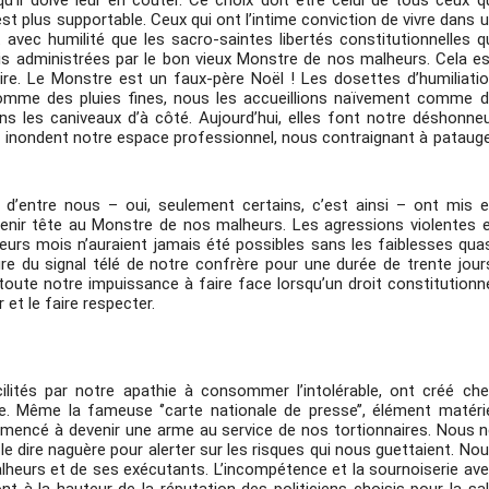
’il doive leur en coûter. Ce choix doit être celui de tous ceux q
est plus supportable. Ceux qui ont l’intime conviction de vivre dans 
vec humilité que les sacro-saintes libertés constitutionnelles q
s administrées par le bon vieux Monstre de nos malheurs. Cela e
raire. Le Monstre est un faux-père Noël ! Les dosettes d’humiliati
 comme des pluies fines, nous les accueillions naïvement comme 
s les caniveaux d’à côté. Aujourd’hui, elles font notre déshonne
s inondent notre espace professionnel, nous contraignant à pataug
 d’entre nous – oui, seulement certains, c’est ainsi – ont mis 
tenir tête au Monstre de nos malheurs. Les agressions violentes 
eurs mois n’auraient jamais été possibles sans les faiblesses qua
re du signal télé de notre confrère pour une durée de trente jour
 toute notre impuissance à faire face lorsqu’un droit constitutionn
 et le faire respecter.
ilités par notre apathie à consommer l’intolérable, ont créé ch
. Même la fameuse ‘’carte nationale de presse’’, élément matéri
mmencé à devenir une arme au service de nos tortionnaires. Nous 
dire naguère pour alerter sur les risques qui nous guettaient. No
eurs et de ses exécutants. L’incompétence et la sournoiserie av