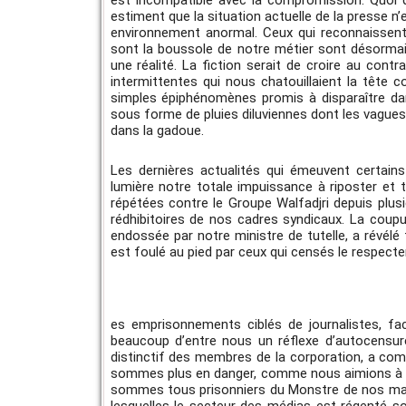
est incompatible avec la compromission. Quoi qu
estiment que la situation actuelle de la presse n’
environnement anormal. Ceux qui reconnaissent a
sont la boussole de notre métier sont désormai
une réalité. La fiction serait de croire au cont
intermittentes qui nous chatouillaient la tête
simples épiphénomènes promis à disparaître dan
sous forme de pluies diluviennes dont les vague
dans la gadoue.
Les dernières actualités qui émeuvent certains
lumière notre totale impuissance à riposter et 
répétées contre le Groupe Walfadjri depuis plusi
rédhibitoires de nos cadres syndicaux. La coupu
endossée par notre ministre de tutelle, a révélé
est foulé au pied par ceux qui censés le respecter
es emprisonnements ciblés de journalistes, fac
beaucoup d’entre nous un réflexe d’autocensure
distinctif des membres de la corporation, a co
sommes plus en danger, comme nous aimions à le 
sommes tous prisonniers du Monstre de nos malh