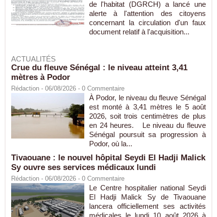
de l'habitat (DGRCH) a lancé une
alerte à l'attention des citoyens
concernant la circulation d'un faux
document relatif à l'acquisition...
ACTUALITÉS
Crue du fleuve Sénégal : le niveau atteint 3,41
mètres à Podor
Rédaction
- 06/08/2026 -
0
Commentaire
À Podor, le niveau du fleuve Sénégal
est monté à 3,41 mètres le 5 août
2026, soit trois centimètres de plus
en 24 heures. Le niveau du fleuve
Sénégal poursuit sa progression à
Podor, où la...
Tivaouane : le nouvel hôpital Seydi El Hadji Malick
Sy ouvre ses services médicaux lundi
Rédaction
- 06/08/2026 -
0
Commentaire
Le Centre hospitalier national Seydi
El Hadji Malick Sy de Tivaouane
lancera officiellement ses activités
médicales le lundi 10 août 2026 à