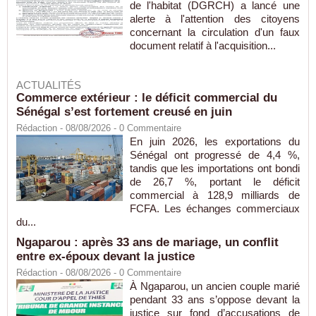
de l'habitat (DGRCH) a lancé une
alerte à l'attention des citoyens
concernant la circulation d'un faux
document relatif à l'acquisition...
ACTUALITÉS
Commerce extérieur : le déficit commercial du
Sénégal s’est fortement creusé en juin
Rédaction
- 08/08/2026 -
0
Commentaire
En juin 2026, les exportations du
Sénégal ont progressé de 4,4 %,
tandis que les importations ont bondi
de 26,7 %, portant le déficit
commercial à 128,9 milliards de
FCFA. Les échanges commerciaux
du...
Ngaparou : après 33 ans de mariage, un conflit
entre ex-époux devant la justice
Rédaction
- 08/08/2026 -
0
Commentaire
À Ngaparou, un ancien couple marié
pendant 33 ans s’oppose devant la
justice sur fond d’accusations de