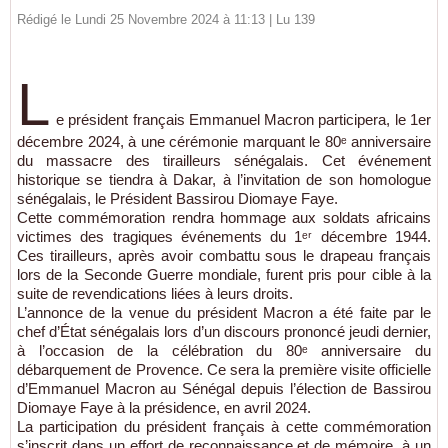
Rédigé le Lundi 25 Novembre 2024 à 11:13 | Lu 139
L
e président français Emmanuel Macron participera, le 1er
décembre 2024, à une cérémonie marquant le 80ᵉ anniversaire
du massacre des tirailleurs sénégalais. Cet événement
historique se tiendra à Dakar, à l’invitation de son homologue
sénégalais, le Président Bassirou Diomaye Faye.
Cette commémoration rendra hommage aux soldats africains
victimes des tragiques événements du 1ᵉʳ décembre 1944.
Ces tirailleurs, après avoir combattu sous le drapeau français
lors de la Seconde Guerre mondiale, furent pris pour cible à la
suite de revendications liées à leurs droits.
L’annonce de la venue du président Macron a été faite par le
chef d’État sénégalais lors d’un discours prononcé jeudi dernier,
à l’occasion de la célébration du 80ᵉ anniversaire du
débarquement de Provence. Ce sera la première visite officielle
d’Emmanuel Macron au Sénégal depuis l’élection de Bassirou
Diomaye Faye à la présidence, en avril 2024.
La participation du président français à cette commémoration
s’inscrit dans un effort de reconnaissance et de mémoire, à un