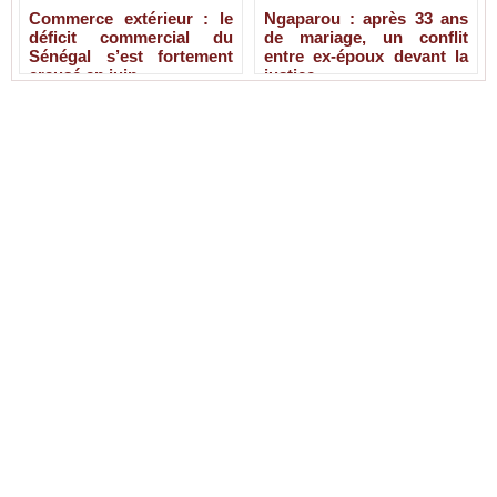
Commerce extérieur : le
Ngaparou : après 33 ans
déficit commercial du
de mariage, un conflit
Sénégal s’est fortement
entre ex-époux devant la
creusé en juin
justice