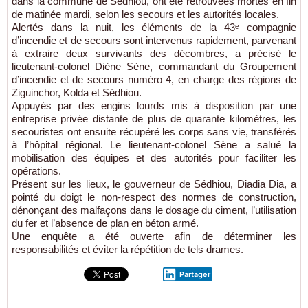
dans la commune de Sédhiou, ont été retrouvées mortes en fin
de matinée mardi, selon les secours et les autorités locales.
Alertés dans la nuit, les éléments de la 43ᵉ compagnie
d’incendie et de secours sont intervenus rapidement, parvenant
à extraire deux survivants des décombres, a précisé le
lieutenant-colonel Diène Sène, commandant du Groupement
d’incendie et de secours numéro 4, en charge des régions de
Ziguinchor, Kolda et Sédhiou.
Appuyés par des engins lourds mis à disposition par une
entreprise privée distante de plus de quarante kilomètres, les
secouristes ont ensuite récupéré les corps sans vie, transférés
à l’hôpital régional. Le lieutenant-colonel Sène a salué la
mobilisation des équipes et des autorités pour faciliter les
opérations.
Présent sur les lieux, le gouverneur de Sédhiou, Diadia Dia, a
pointé du doigt le non-respect des normes de construction,
dénonçant des malfaçons dans le dosage du ciment, l’utilisation
du fer et l’absence de plan en béton armé.
Une enquête a été ouverte afin de déterminer les
responsabilités et éviter la répétition de tels drames.
Partager