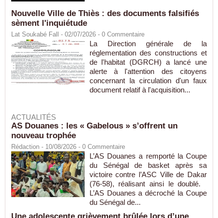
Nouvelle Ville de Thiès : des documents falsifiés
sèment l'inquiétude
Lat Soukabé Fall - 02/07/2026 -
0
Commentaire
La Direction générale de la
réglementation des constructions et
de l'habitat (DGRCH) a lancé une
alerte à l'attention des citoyens
concernant la circulation d'un faux
document relatif à l'acquisition...
ACTUALITÉS
AS Douanes : les « Gabelous » s’offrent un
nouveau trophée
Rédaction
- 10/08/2026 -
0
Commentaire
L’AS Douanes a remporté la Coupe
du Sénégal de basket après sa
victoire contre l’ASC Ville de Dakar
(76-58), réalisant ainsi le doublé.
L’AS Douanes a décroché la Coupe
du Sénégal de...
Une adolescente grièvement brûlée lors d’une