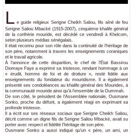
L
e guide religieux Serigne Cheikh Saliou, fils aîné de feu
Serigne Saliou Mbacké (1915-2007), cinquième khalife général
de la confrérie mouride, est décédé ce vendredi à Khelcom,
selon plusieurs médias sénégalais.
Il était reconnu pour son rôle dans la continuité de l’héritage de
son père, notamment à travers les enseignements coraniques
et le travail agricole.
À l’annonce de cette disparition, le chef de l’État Bassirou
Diomaye Faye a exprimé sa tristesse, rendant hommage à un
« érudit, homme de foi et de droiture », resté fidèle aux
enseignements du fondateur du mouridisme. Il a également
présenté ses condoléances au khalife général des Mourides, à
la communauté mouride ainsi qu’à l’ensemble de la Oummah.
De son côté, le président de l’Assemblée nationale, Ousmane
Sonko, proche du défunt, a également réagi en exprimant sa
profonde tristesse.
Il a écrit sur ses réseaux sociaux que Serigne Cheikh Saliou,
décrit comme un digne fils de Serigne Saliou Mbacké, avait su
porter avec respect et fidélité l’héritage de son père.
Ousmane Sonko a aussi indiqué qu’un « père, un ami, un