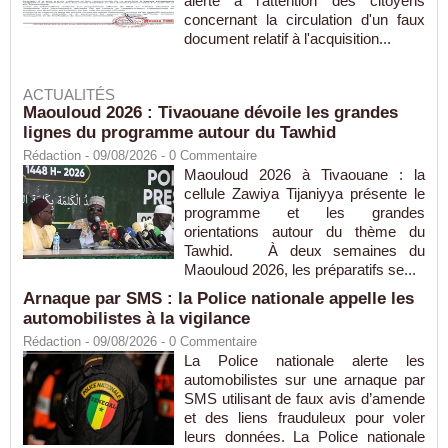
alerte à l'attention des citoyens
concernant la circulation d'un faux
document relatif à l'acquisition...
ACTUALITÉS
Maouloud 2026 : Tivaouane dévoile les grandes
lignes du programme autour du Tawhid
Rédaction
- 09/08/2026 -
0
Commentaire
Maouloud 2026 à Tivaouane : la
cellule Zawiya Tijaniyya présente le
programme et les grandes
orientations autour du thème du
Tawhid. À deux semaines du
Maouloud 2026, les préparatifs se...
Arnaque par SMS : la Police nationale appelle les
automobilistes à la vigilance
Rédaction
- 09/08/2026 -
0
Commentaire
La Police nationale alerte les
automobilistes sur une arnaque par
SMS utilisant de faux avis d’amende
et des liens frauduleux pour voler
leurs données. La Police nationale