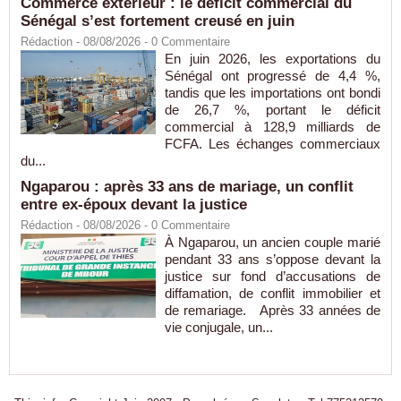
Commerce extérieur : le déficit commercial du
Sénégal s’est fortement creusé en juin
Rédaction
- 08/08/2026 -
0
Commentaire
En juin 2026, les exportations du
Sénégal ont progressé de 4,4 %,
tandis que les importations ont bondi
de 26,7 %, portant le déficit
commercial à 128,9 milliards de
FCFA. Les échanges commerciaux
du...
Ngaparou : après 33 ans de mariage, un conflit
entre ex-époux devant la justice
Rédaction
- 08/08/2026 -
0
Commentaire
À Ngaparou, un ancien couple marié
pendant 33 ans s’oppose devant la
justice sur fond d’accusations de
diffamation, de conflit immobilier et
de remariage. Après 33 années de
vie conjugale, un...