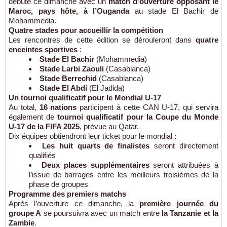
débute ce dimanche avec un
match d’ouverture opposant le
Maroc, pays hôte, à l’Ouganda
au stade El Bachir de
Mohammedia.
Quatre stades pour accueillir la compétition
Les rencontres de cette édition se dérouleront dans
quatre
enceintes sportives
:
Stade El Bachir
(Mohammedia)
Stade Larbi Zaouli
(Casablanca)
Stade Berrechid
(Casablanca)
Stade El Abdi
(El Jadida)
Un tournoi qualificatif pour le Mondial U-17
Au total,
16 nations
participent à cette CAN U-17, qui servira
également de
tournoi qualificatif pour la Coupe du Monde
U-17 de la FIFA 2025
, prévue au Qatar.
Dix équipes obtiendront leur ticket pour le mondial :
Les huit quarts de finalistes
seront directement
qualifiés
Deux places supplémentaires
seront attribuées à
l’issue de barrages entre les meilleurs troisièmes de la
phase de groupes
Programme des premiers matchs
Après l’ouverture ce dimanche, la
première journée du
groupe A
se poursuivra avec un match entre
la Tanzanie et la
Zambie
.