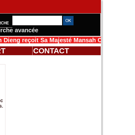
RCHE
rche avancée
eçoit Sa Majesté Mansah Cissé au Sénégal pou
RT
CONTACT
ec
s.