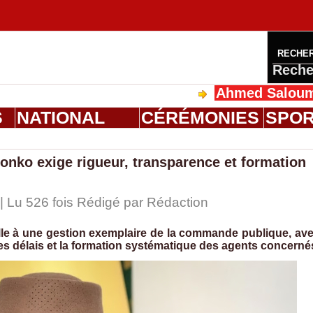
RECHE
Reche
Ahmed Saloum Dieng r
S
NATIONAL
CÉRÉMONIES
SPO
ko exige rigueur, transparence et formation
| Lu 526 fois Rédigé par
Rédaction
le à une gestion exemplaire de la commande publique, av
des délais et la formation systématique des agents concerné