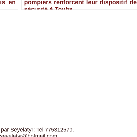
is en
pompiers renforcent leur dispositif de
sécurité à Touba
 par Seyelatyr: Tel 775312579.
 seyelatyr@hotmail.com