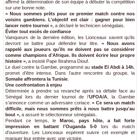
affirmé la détermination de son équipe à débuter la compétition
sur une bonne note.
« Nous sommes prêts pour ce premier match contre nos
voisins gambiens. L’objectif est clair : gagner pour bien
lancer notre tournoi »,
a déclaré le technicien sénégalais.
Éviter tout excès de confiance
Vainqueurs de la dernière édition, les Lionceaux savent qu’ils
devront se battre pour défendre leur titre.
« Nous avons
rappelé aux joueurs qu’ils ne doivent pas se considérer
comme champions d’Afrique. Ils doivent écrire leur propre
histoire »,
a insisté Pape Ibrahima Diouf.
Le duel contre la Gambie, programmé au
stade El Abdi à 14h
,
promet d’être intense. Dans l’autre rencontre du groupe, la
Somalie affrontera la Tunisie
.
Une confrontation à enjeu
Déterminée à prendre sa revanche après sa défaite face au
Sénégal lors du dernier tournoi de l’
UFOA/A
, la Gambie
s’annonce comme un adversaire coriace.
« Ce sera un match
difficile, mais nous sommes prêts à nous battre jusqu’au
bout »,
a assuré le sélectionneur sénégalais.
Pendant ce temps, le
Maroc, pays hôte, a fait forte
impression en battant l’Ouganda 5-0
lors du match
d’ouverture. Les Lionceaux espèrent suivre cet exemple et
marquer leur entrée avec une victoire.