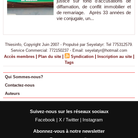
justice sur fond d’accusations de
diffamation, de conflit immobilier et
de remariage. Après 33 années de
vie conjugale, un...
Thiesinfo, Copyright Juin 2007 - Propulsé par Seyelatyr: Tel 775312579.
Service Commercial: 772150237 - Email: seyelatyr@hotmail.com
|
|
|
|
Accès membres
Plan du site
Syndication
Inscription au site
Tags
Qui Sommes-nous?
Contactez-nous
Auteurs
Suivez-nous sur les réseaux sociaux
Facebook
|
X / Twitter
|
Instagram
Abonnez-vous à notre newsletter