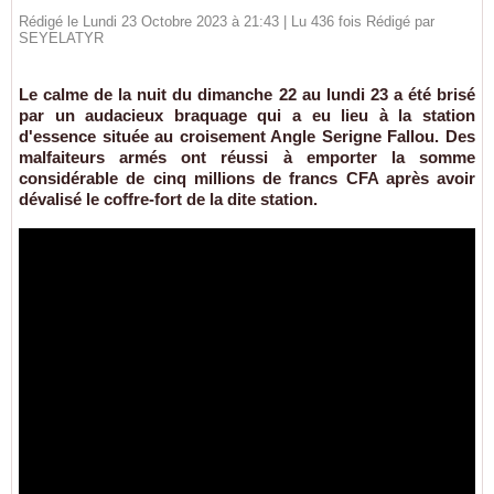
Rédigé le Lundi 23 Octobre 2023 à 21:43 | Lu 436 fois Rédigé par
SEYELATYR
Le calme de la nuit du dimanche 22 au lundi 23 a été brisé
par un audacieux braquage qui a eu lieu à la station
d'essence située au croisement Angle Serigne Fallou. Des
malfaiteurs armés ont réussi à emporter la somme
considérable de cinq millions de francs CFA après avoir
dévalisé le coffre-fort de la dite station.