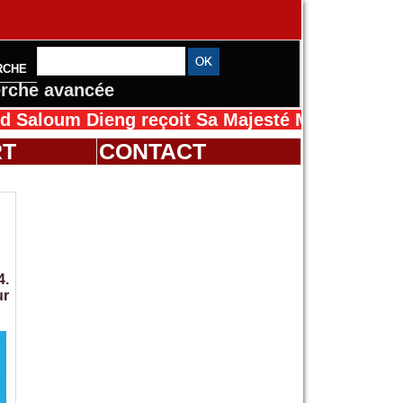
RCHE
rche avancée
 Dieng reçoit Sa Majesté Mansah Cissé au Sén
RT
CONTACT
4.
ur