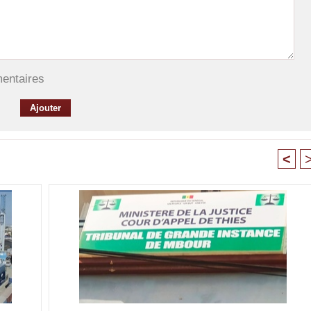
mentaires
<