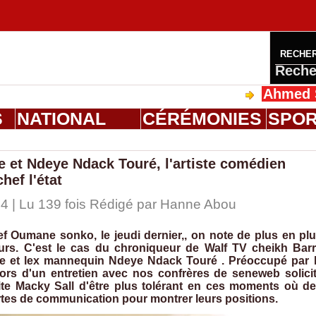
RECHE
Reche
Ahmed Saloum D
S
NATIONAL
CÉRÉMONIES
SPO
e et Ndeye Ndack Touré, l'artiste comédien
hef l'état
4 | Lu 139 fois Rédigé par
Hanne Abou
f Oumane sonko, le jeudi dernier,, on note de plus en pl
eurs. C'est le cas du chroniqueur de Walf TV cheikh Bar
ue et lex mannequin Ndeye Ndack Touré . Préoccupé par 
t lors d'un entretien avec nos confrères de seneweb solici
vite Macky Sall d'être plus tolérant en ces moments où d
ortes de communication pour montrer leurs positions.