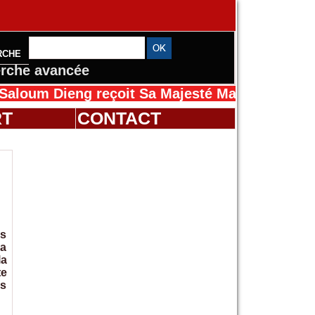
RCHE
rche avancée
ieng reçoit Sa Majesté Mansah Cissé au Sénég
RT
CONTACT
us
ra
la
te
es