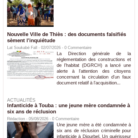
Nouvelle Ville de Thiès : des documents falsifiés
sèment l'inquiétude
Lat Soukabé Fall - 02/07/2026 -
0
Commentaire
La Direction générale de la
réglementation des constructions et
de l'habitat (DGRCH) a lancé une
alerte à l'attention des citoyens
concernant la circulation d'un faux
document relatif à l'acquisition...
ACTUALITÉS
Infanticide à Touba : une jeune mère condamnée à
six ans de réclusion
Rédaction
- 05/08/2026 -
0
Commentaire
Une jeune mère a été condamnée à
six ans de réclusion criminelle pour
infanticide à Diourbel. Un guérisseur