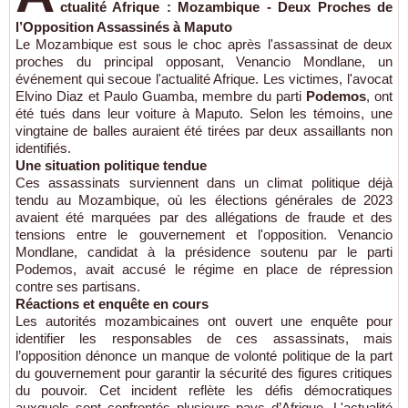
ctualité Afrique : Mozambique - Deux Proches de
l’Opposition Assassinés à Maputo
Le Mozambique est sous le choc après l'assassinat de deux
proches du principal opposant, Venancio Mondlane, un
événement qui secoue l'actualité Afrique. Les victimes, l'avocat
Elvino Diaz et Paulo Guamba, membre du parti
Podemos
, ont
été tués dans leur voiture à Maputo. Selon les témoins, une
vingtaine de balles auraient été tirées par deux assaillants non
identifiés.
Une situation politique tendue
Ces assassinats surviennent dans un climat politique déjà
tendu au Mozambique, où les élections générales de 2023
avaient été marquées par des allégations de fraude et des
tensions entre le gouvernement et l'opposition. Venancio
Mondlane, candidat à la présidence soutenu par le parti
Podemos, avait accusé le régime en place de répression
contre ses partisans.
Réactions et enquête en cours
Les autorités mozambicaines ont ouvert une enquête pour
identifier les responsables de ces assassinats, mais
l’opposition dénonce un manque de volonté politique de la part
du gouvernement pour garantir la sécurité des figures critiques
du pouvoir. Cet incident reflète les défis démocratiques
auxquels sont confrontés plusieurs pays d’Afrique. L'actualité