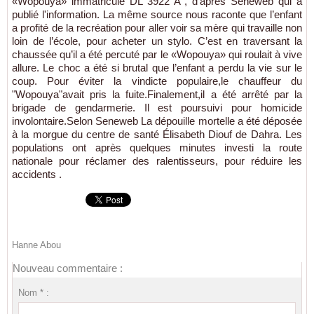
«Wopouya» immatriculé DL 3922 A , d'après Seneweb qui a
publié l'information. La même source nous raconte que l’enfant
a profité de la recréation pour aller voir sa mère qui travaille non
loin de l’école, pour acheter un stylo. C’est en traversant la
chaussée qu’il a été percuté par le «Wopouya» qui roulait à vive
allure. Le choc a été si brutal que l’enfant a perdu la vie sur le
coup. Pour éviter la vindicte populaire,le chauffeur du
"Wopouya"avait pris la fuite.Finalement,il a été arrêté par la
brigade de gendarmerie. Il est poursuivi pour homicide
involontaire.Selon Seneweb La dépouille mortelle a été déposée
à la morgue du centre de santé Élisabeth Diouf de Dahra. Les
populations ont après quelques minutes investi la route
nationale pour réclamer des ralentisseurs, pour réduire les
accidents .
Hanne Abou
Nouveau commentaire :
Nom * :