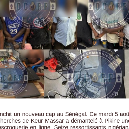
franchit un nouveau cap au Sénégal. Ce mardi 5 aoû
echerches de Keur Massar a démantelé à Pikine un
scroquerie en ligne. Seize ressortissants nigérian