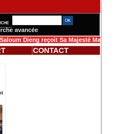
RCHE
rche avancée
eng reçoit Sa Majesté Mansah Cissé au Sénég
RT
CONTACT
nt