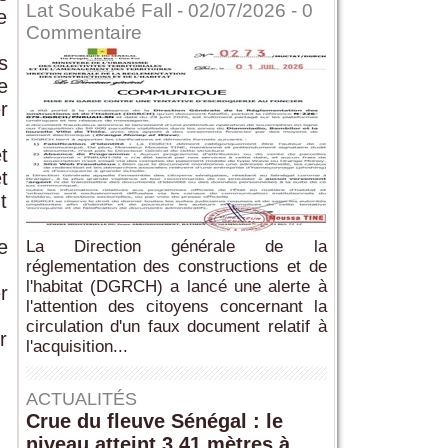
Lat Soukabé Fall - 02/07/2026 -
0
e
Commentaire
s
e
r
t
t
t
e
La Direction générale de la
réglementation des constructions et de
l'habitat (DGRCH) a lancé une alerte à
r
l'attention des citoyens concernant la
circulation d'un faux document relatif à
r
l'acquisition...
ACTUALITÉS
Crue du fleuve Sénégal : le
niveau atteint 3,41 mètres à