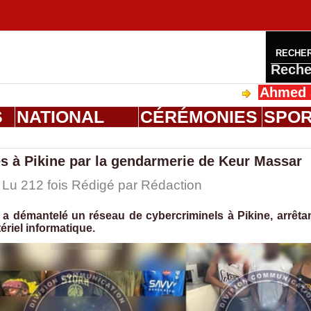
RECHE
Reche
Ahmed Saloum Di
S
NATIONAL
CÉRÉMONIES
SPO
és à Pikine par la gendarmerie de Keur Massar
 Lu 212 fois Rédigé par
Rédaction
a démantelé un réseau de cybercriminels à Pikine, arrêta
ériel informatique.