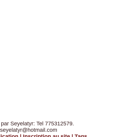
 par Seyelatyr: Tel 775312579.
 seyelatyr@hotmail.com
ication
|
Inscription au site
|
Tags