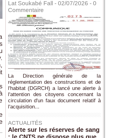
Lat Soukabé Fall - 02/07/2026 -
0
Commentaire
a
s
u
.
,
t
La Direction générale de la
réglementation des constructions et de
s
l'habitat (DGRCH) a lancé une alerte à
à
l'attention des citoyens concernant la
e
circulation d'un faux document relatif à
l'acquisition...
e
e
ACTUALITÉS
Alerte sur les réserves de sang
: le CNTS ne dispose plus que