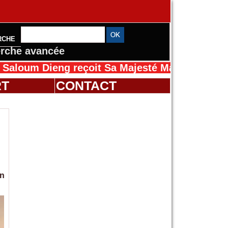
RCHE
rche avancée
eng reçoit Sa Majesté Mansah Cissé au Sénég
RT
CONTACT
on