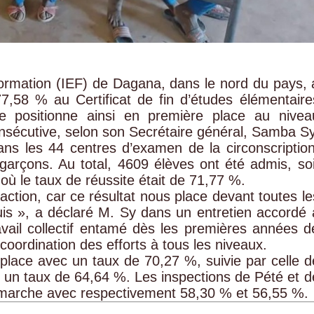
 formation (IEF) de Dagana, dans le nord du pays, 
7,58 % au Certificat de fin d’études élémentaire
e positionne ainsi en première place au nivea
nsécutive, selon son Secrétaire général, Samba Sy
ans les 44 centres d’examen de la circonscription
 garçons. Au total, 4609 élèves ont été admis, soi
où le taux de réussite était de 71,77 %.
ction, car ce résultat nous place devant toutes le
uis », a déclaré M. Sy dans un entretien accordé 
ravail collectif entamé dès les premières années d
coordination des efforts à tous les niveaux.
lace avec un taux de 70,27 %, suivie par celle d
 un taux de 64,64 %. Les inspections de Pété et d
 marche avec respectivement 58,30 % et 56,55 %.