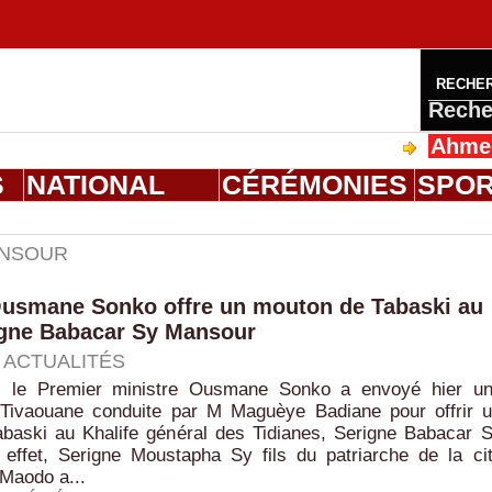
RECHE
Reche
Ahmed Salou
S
NATIONAL
CÉRÉMONIES
SPO
ANSOUR
 Ousmane Sonko offre un mouton de Tabaski au
rigne Babacar Sy Mansour
|
ACTUALITÉS
, le Premier ministre Ousmane Sonko a envoyé hier u
 Tivaouane conduite par M Maguèye Badiane pour offrir 
baski au Khalife général des Tidianes, Serigne Babacar 
effet, Serigne Moustapha Sy fils du patriarche de la ci
 Maodo a...