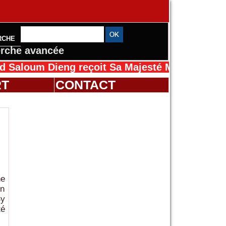
RCHE
rche avancée
m Dieng reçoit Sa Majesté Mansah Cissé au S
RT
CONTACT
ne
un
Sy
té