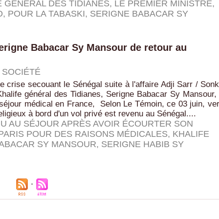
E GÉNÉRAL DES TIDIANES
,
LE PREMIER MINISTRE
,
O
,
POUR LA TABASKI
,
SERIGNE BABACAR SY
Serigne Babacar Sy Mansour de retour au
|
SOCIÉTÉ
de crise secouant le Sénégal suite à l'affaire Adji Sarr / Son
Khalife général des Tidianes, Serigne Babacar Sy Mansour,
séjour médical en France, Selon Le Témoin, ce 03 juin, ve
eligieux à bord d'un vol privé est revenu au Sénégal....
U AU SÉJOUR APRÈS AVOIR ÉCOURTER SON
PARIS POUR DES RAISONS MÉDICALES
,
KHALIFE
BABACAR SY MANSOUR
,
SERIGNE HABIB SY