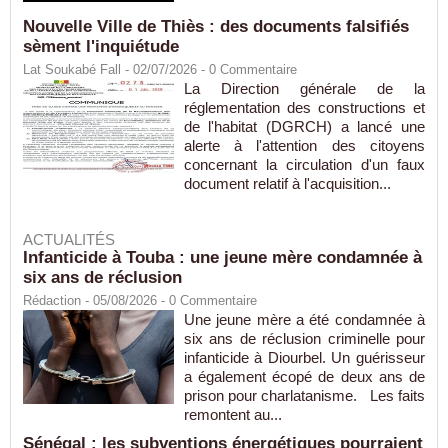
Nouvelle Ville de Thiès : des documents falsifiés
sèment l'inquiétude
Lat Soukabé Fall - 02/07/2026 -
0
Commentaire
La Direction générale de la
réglementation des constructions et
de l'habitat (DGRCH) a lancé une
alerte à l'attention des citoyens
concernant la circulation d'un faux
document relatif à l'acquisition...
ACTUALITÉS
Infanticide à Touba : une jeune mère condamnée à
six ans de réclusion
Rédaction
- 05/08/2026 -
0
Commentaire
Une jeune mère a été condamnée à
six ans de réclusion criminelle pour
infanticide à Diourbel. Un guérisseur
a également écopé de deux ans de
prison pour charlatanisme. Les faits
remontent au...
Sénégal : les subventions énergétiques pourraient