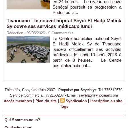
en 24 heures. Le niveau du fleuve
Sénégal poursuit sa progression à
Podor, où la...
Tivaouane : le nouvel hôpital Seydi El Hadji Malick
Sy ouvre ses services médicaux lundi
Rédaction
- 06/08/2026 -
0
Commentaire
Le Centre hospitalier national Seydi
El Hadji Malick Sy de Tivaouane
lancera officiellement ses activités
médicales le lundi 10 août 2026 à
partir de 8 heures. Le Centre
hospitalier national...
Thiesinfo, Copyright Juin 2007 - Propulsé par Seyelatyr: Tel 775312579.
Service Commercial: 772150237 - Email: seyelatyr@hotmail.com
|
|
|
|
Accès membres
Plan du site
Syndication
Inscription au site
Tags
Qui Sommes-nous?
Contactez-nous