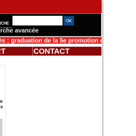
RCHE
rche avancée
duation de la 5e promotion de l’IFMES
30/07/2
RT
CONTACT
ye
es