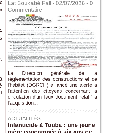
x
Lat Soukabé Fall - 02/07/2026 -
0
Commentaire
e
4
s
,
La Direction générale de la
a
réglementation des constructions et de
é
l'habitat (DGRCH) a lancé une alerte à
l'attention des citoyens concernant la
u
circulation d'un faux document relatif à
l'acquisition...
ACTUALITÉS
Infanticide à Touba : une jeune
mère condamnée à six ans de