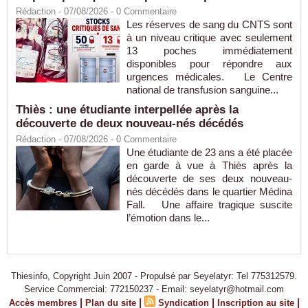
Rédaction
- 07/08/2026 -
0
Commentaire
Les réserves de sang du CNTS sont
à un niveau critique avec seulement
13 poches immédiatement
disponibles pour répondre aux
urgences médicales. Le Centre
national de transfusion sanguine...
Thiès : une étudiante interpellée après la
découverte de deux nouveau-nés décédés
Rédaction
- 07/08/2026 -
0
Commentaire
Une étudiante de 23 ans a été placée
en garde à vue à Thiès après la
découverte de ses deux nouveau-
nés décédés dans le quartier Médina
Fall. Une affaire tragique suscite
l’émotion dans le...
Thiesinfo, Copyright Juin 2007 - Propulsé par Seyelatyr: Tel 775312579.
Service Commercial: 772150237 - Email: seyelatyr@hotmail.com
|
|
|
|
Accès membres
Plan du site
Syndication
Inscription au site