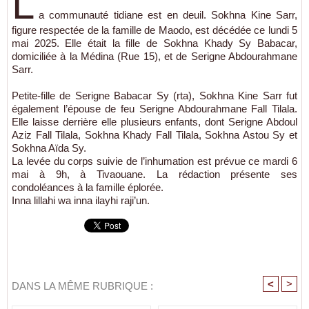
L
a communauté tidiane est en deuil. Sokhna Kine Sarr,
figure respectée de la famille de Maodo, est décédée ce lundi 5
mai 2025. Elle était la fille de Sokhna Khady Sy Babacar,
domiciliée à la Médina (Rue 15), et de Serigne Abdourahmane
Sarr.
Petite-fille de Serigne Babacar Sy (rta), Sokhna Kine Sarr fut
également l’épouse de feu Serigne Abdourahmane Fall Tilala.
Elle laisse derrière elle plusieurs enfants, dont Serigne Abdoul
Aziz Fall Tilala, Sokhna Khady Fall Tilala, Sokhna Astou Sy et
Sokhna Aïda Sy.
La levée du corps suivie de l’inhumation est prévue ce mardi 6
mai à 9h, à Tivaouane. La rédaction présente ses
condoléances à la famille éplorée.
Inna lillahi wa inna ilayhi raji’un.
<
>
DANS LA MÊME RUBRIQUE :