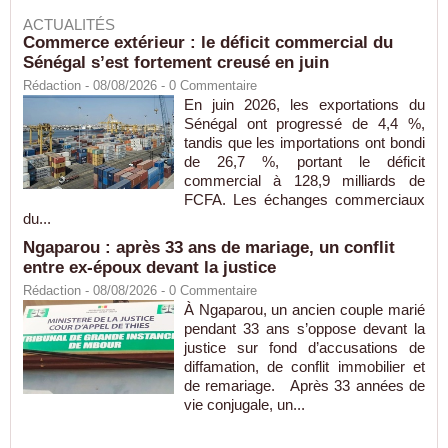
ACTUALITÉS
Commerce extérieur : le déficit commercial du
Sénégal s’est fortement creusé en juin
Rédaction
- 08/08/2026 -
0
Commentaire
En juin 2026, les exportations du
Sénégal ont progressé de 4,4 %,
tandis que les importations ont bondi
de 26,7 %, portant le déficit
commercial à 128,9 milliards de
FCFA. Les échanges commerciaux
du...
Ngaparou : après 33 ans de mariage, un conflit
entre ex-époux devant la justice
Rédaction
- 08/08/2026 -
0
Commentaire
À Ngaparou, un ancien couple marié
pendant 33 ans s’oppose devant la
justice sur fond d’accusations de
diffamation, de conflit immobilier et
de remariage. Après 33 années de
vie conjugale, un...