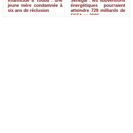
Infanticide à Touba : une
Sénégal : les subventions
jeune mère condamnée à
énergétiques pourraient
six ans de réclusion
atteindre 729 milliards de
FCFA en 2026