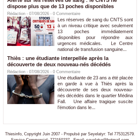
Alerte sur les réserves de sang : le CNTS ne
dispose plus que de 13 poches disponibles
Rédaction
- 07/08/2026 -
0
Commentaire
Les réserves de sang du CNTS sont
à un niveau critique avec seulement
13 poches immédiatement
disponibles pour répondre aux
urgences médicales. Le Centre
national de transfusion sanguine...
Thiès : une étudiante interpellée après la
découverte de deux nouveau-nés décédés
Rédaction
- 07/08/2026 -
0
Commentaire
Une étudiante de 23 ans a été placée
en garde à vue à Thiès après la
découverte de ses deux nouveau-
nés décédés dans le quartier Médina
Fall. Une affaire tragique suscite
l’émotion dans le...
Thiesinfo, Copyright Juin 2007 - Propulsé par Seyelatyr: Tel 775312579.
Service Commercial: 772150237 - Email: seyelatyr@hotmail.com