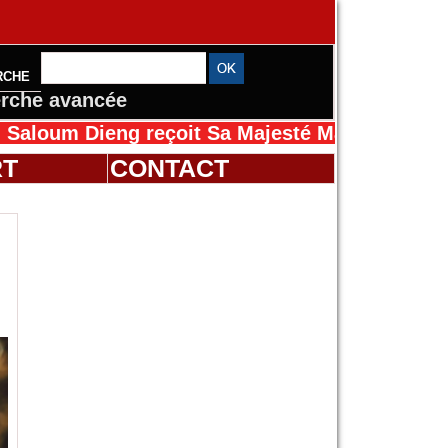
RCHE
rche avancée
Dieng reçoit Sa Majesté Mansah Cissé au Séné
RT
CONTACT