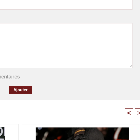
mentaires
<