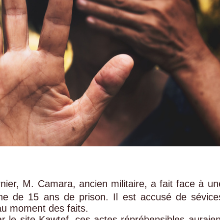
nier, M. Camara, ancien militaire, a fait face à un
ne de 15 ans de prison. Il est accusé de sévice
 au moment des faits.
r le site Kawtef, ces actes répréhensibles auraien