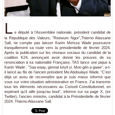
L
e député à l'Assemblée nationale, président candidat de
la République des Valeurs, "Reewum Ngor",Thierno Alassane
Sall, ne compte pas laisser Karim Meïssa Wade poursuivre
tranquillement sa route vers la présidentielle de février 2024.
Après la publication sur les réseaux sociaux du candidat de la
coalition K24, annonçant avoir donné les preuves de sa
renonciation à sa nationalité Française, TAS lance une pique à
Karim Wade . "Saa waay, génnal këyit yi. Moo gën a gaaw", a-t-
il lancé au fils de l'ancien président Me Abdoulaye Wade. "C'est
déjà un aveu de reconnaître que je suis mieux informé que
vous sur votre situation administrative en France. J'ai transmis
tous les éléments nécessaires au Conseil Constitutionnel, en
espérant qu'il aille jusqu’au bout", informe sur sa page X, (ex
Twitter), l'ancien ministre, candidat à la Présidentielle de février
2024, Thierno Alassane Sall.