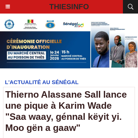
THIESINFO
L'ACTUALITÉ AU SÉNÉGAL
Thierno Alassane Sall lance
une pique à Karim Wade
"Saa waay, génnal këyit yi.
Moo gën a gaaw"