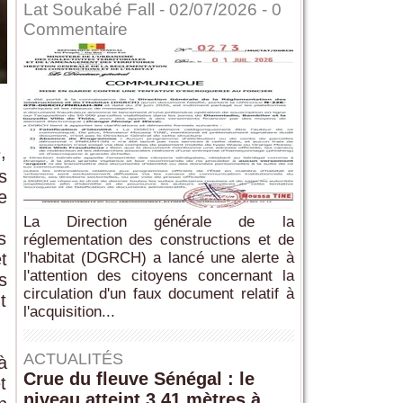
Lat Soukabé Fall - 02/07/2026 -
0
Commentaire
,
s
e
.
La Direction générale de la
s
réglementation des constructions et de
t
l'habitat (DGRCH) a lancé une alerte à
l'attention des citoyens concernant la
s
circulation d'un faux document relatif à
t
l'acquisition...
ACTUALITÉS
à
Crue du fleuve Sénégal : le
t
niveau atteint 3,41 mètres à