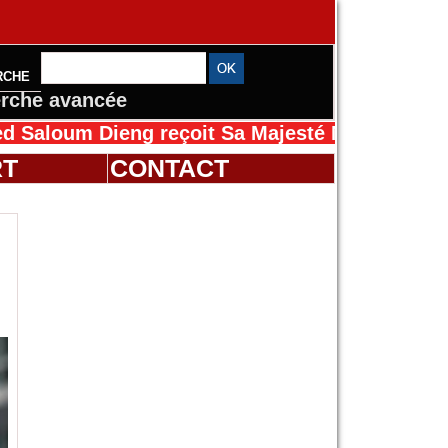
RCHE
rche avancée
Dieng reçoit Sa Majesté Mansah Cissé au Séné
RT
CONTACT