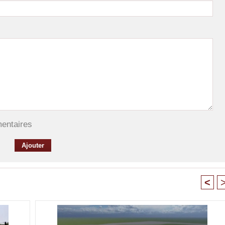
mentaires
<