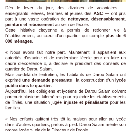
Dès le lever du jour, des dizaines de volontaires —
enseignants, élèves, femmes et jeunes des
ASC
— ont pris
part à une vaste opération de
nettoyage, désensablement,
peinture et reboisement
au sein de l’école.
Cette initiative citoyenne a permis de redonner vie à
l’établissement, au cœur d’un quartier qui compte
plus de 6
000 ménages
.
« Nous avons fait notre part. Maintenant, il appartient aux
autorités d’assainir et de moderniser l’école pour en faire un
cadre d’excellence », a déclaré le président des conseils de
quartier de Darou Salam.
Mais au-delà de l’entretien, les habitants de Darou Salam ont
exprimé
une demande pressante
: la construction d’un
lycée
public dans le quartier
.
Aujourd’hui, les collégiens et lycéens de Darou Salam doivent
parcourir plusieurs kilomètres pour rejoindre les établissements
de Thiès, une situation jugée
injuste et pénalisante
pour les
familles.
« Nos enfants quittent très tôt la maison pour aller au lycée
dans d’autres quartiers, parfois à pied. Darou Salam mérite son
propre lycée », plaide le Directeur de l'ecole.