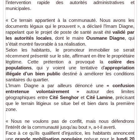
l’intervention rapide des autorités administratives et
municipales.
« Ce terrain appartient à la communauté. Nous avons les
documents légaux qui le prouvent », a déclaré l’Imam Diagne,
rappelant que le projet de poste de santé avait été
validé par
les autorités locales
, dont le maire
Ousmane Diagne
, qui
s’était montré favorable à sa réalisation.
Selon les habitants, le promoteur immobilier se serait
récemment présenté sur le site, affirmant en être le propriétaire
légitime. Cette prétention a provoqué la
colère des
populations
, qui y voient une tentative d’
appropriation
illégale d’un bien public
destiné à améliorer les conditions
sanitaires du quartier.
L’Imam Diagne a par ailleurs dénoncé une
« confusion
entretenue volontairement »
autour des limites
géographiques entre
Cité Senghor
et
Cité Lamine
, précisant
que le terrain litigieux se situe bel et bien dans la première
zone.
« Nous ne voulons pas de conflit, mais nous défendrons
l’intérêt de la communauté jusqu’au bout », a-t-il averti.
Face à ce qu’ils qualifient d’injustice, les habitants annoncent
une
grande mobilisation populaire
prévue pour le
lundi 20