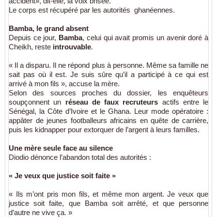
accident», dit-elle, la voix brisée.
Le corps est récupéré par les autorités ghanéennes.
Bamba, le grand absent
Depuis ce jour,
Bamba
, celui qui avait promis un avenir doré à
Cheikh, reste
introuvable
.
« Il a disparu. Il ne répond plus à personne. Même sa famille ne
sait pas où il est. Je suis sûre qu’il a participé à ce qui est
arrivé à mon fils », accuse la mère.
Selon des sources proches du dossier, les enquêteurs
soupçonnent un
réseau de faux recruteurs
actifs entre le
Sénégal, la Côte d’Ivoire et le Ghana. Leur mode opératoire :
appâter de jeunes footballeurs africains en quête de carrière,
puis les kidnapper pour extorquer de l’argent à leurs familles.
Une mère seule face au silence
Diodio dénonce l’abandon total des autorités :
« Je veux que justice soit faite »
« Ils m’ont pris mon fils, et même mon argent. Je veux que
justice soit faite, que Bamba soit arrêté, et que personne
d’autre ne vive ça. »