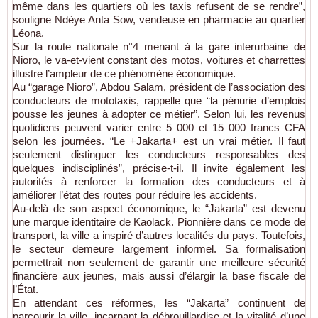
même dans les quartiers où les taxis refusent de se rendre”,
souligne Ndèye Anta Sow, vendeuse en pharmacie au quartier
Léona.
Sur la route nationale n°4 menant à la gare interurbaine de
Nioro, le va-et-vient constant des motos, voitures et charrettes
illustre l’ampleur de ce phénomène économique.
Au “garage Nioro”, Abdou Salam, président de l’association des
conducteurs de mototaxis, rappelle que “la pénurie d’emplois
pousse les jeunes à adopter ce métier”. Selon lui, les revenus
quotidiens peuvent varier entre 5 000 et 15 000 francs CFA
selon les journées. “Le +Jakarta+ est un vrai métier. Il faut
seulement distinguer les conducteurs responsables des
quelques indisciplinés”, précise-t-il. Il invite également les
autorités à renforcer la formation des conducteurs et à
améliorer l’état des routes pour réduire les accidents.
Au-delà de son aspect économique, le “Jakarta” est devenu
une marque identitaire de Kaolack. Pionnière dans ce mode de
transport, la ville a inspiré d’autres localités du pays. Toutefois,
le secteur demeure largement informel. Sa formalisation
permettrait non seulement de garantir une meilleure sécurité
financière aux jeunes, mais aussi d’élargir la base fiscale de
l’État.
En attendant ces réformes, les “Jakarta” continuent de
parcourir la ville, incarnant la débrouillardise et la vitalité d’une