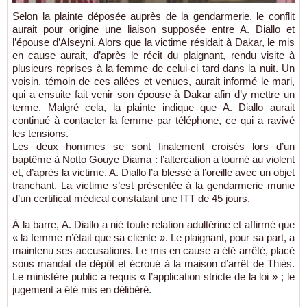
Selon la plainte déposée auprès de la gendarmerie, le conflit
aurait pour origine une liaison supposée entre A. Diallo et
l’épouse d’Alseyni. Alors que la victime résidait à Dakar, le mis
en cause aurait, d’après le récit du plaignant, rendu visite à
plusieurs reprises à la femme de celui-ci tard dans la nuit. Un
voisin, témoin de ces allées et venues, aurait informé le mari,
qui a ensuite fait venir son épouse à Dakar afin d’y mettre un
terme. Malgré cela, la plainte indique que A. Diallo aurait
continué à contacter la femme par téléphone, ce qui a ravivé
les tensions.
Les deux hommes se sont finalement croisés lors d’un
baptême à Notto Gouye Diama : l’altercation a tourné au violent
et, d’après la victime, A. Diallo l’a blessé à l’oreille avec un objet
tranchant. La victime s’est présentée à la gendarmerie munie
d’un certificat médical constatant une ITT de 45 jours.
À la barre, A. Diallo a nié toute relation adultérine et affirmé que
« la femme n’était que sa cliente ». Le plaignant, pour sa part, a
maintenu ses accusations. Le mis en cause a été arrêté, placé
sous mandat de dépôt et écroué à la maison d’arrêt de Thiès.
Le ministère public a requis « l’application stricte de la loi » ; le
jugement a été mis en délibéré.