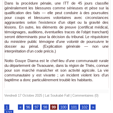
Dans la procédure pénale, une ITT de 45 jours classifie
généralement les blessures comme sérieuses et pèse sur la
qualification des faits — elle peut conduire à des poursuites
pour coups et blessures volontaires avec circonstances
aggravantes selon l’existence d’un objet ou la gravité des
lésions. En outre, les éléments de preuve (certificat médical,
témoignages, auditions, éventuelles traces de l’objet tranchant)
seront déterminants pour la décision du tribunal. Le réquisitoire
du ministère public témoigne d’une volonté de poursuivre le
dossier au pénal. (Explication générale — non une
interprétation d’un code précis.)
Notto Gouye Diama est le chef-lieu d’une communauté rurale
du département de Tivaouane, dans la région de Thiès, connue
pour son marché maraîcher et son activité agricole. La vie
communautaire y est vivante ; un incident violent lors d’un
baptême a donc particulièrement troublé les habitants.
Vendredi 17 Octobre 2025 | Lat Soukabé Fall
|
Commentaires (0)
1
...
«
96
97
98
99
100
101
102
»
...
127