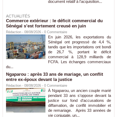
document relatif à l'acquisition...
ACTUALITÉS
Commerce extérieur : le déficit commercial du
Sénégal s’est fortement creusé en juin
Rédaction
- 08/08/2026 -
0
Commentaire
En juin 2026, les exportations du
Sénégal ont progressé de 4,4 %,
tandis que les importations ont bondi
de 26,7 %, portant le déficit
commercial à 128,9 milliards de
FCFA. Les échanges commerciaux
du...
Ngaparou : après 33 ans de mariage, un conflit
entre ex-époux devant la justice
Rédaction
- 08/08/2026 -
0
Commentaire
À Ngaparou, un ancien couple marié
pendant 33 ans s’oppose devant la
justice sur fond d’accusations de
diffamation, de conflit immobilier et
de remariage. Après 33 années de
vie conjugale, un...