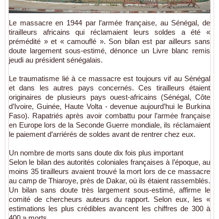
Le massacre en 1944 par l’armée française, au Sénégal, de
tirailleurs africains qui réclamaient leurs soldes a été «
prémédité » et « camouflé ». Son bilan est par ailleurs sans
doute largement sous-estimé, dénonce un Livre blanc remis
jeudi au président sénégalais.
Le traumatisme lié à ce massacre est toujours vif au Sénégal
et dans les autres pays concernés. Ces tirailleurs étaient
originaires de plusieurs pays ouest-africains (Sénégal, Côte
d’Ivoire, Guinée, Haute Volta - devenue aujourd’hui le Burkina
Faso). Rapatriés après avoir combattu pour l’armée française
en Europe lors de la Seconde Guerre mondiale, ils réclamaient
le paiement d’arriérés de soldes avant de rentrer chez eux.
Un nombre de morts sans doute dix fois plus important
Selon le bilan des autorités coloniales françaises à l’époque, au
moins 35 tirailleurs avaient trouvé la mort lors de ce massacre
au camp de Thiaroye, près de Dakar, où ils étaient rassemblés.
Un bilan sans doute très largement sous-estimé, affirme le
comité de chercheurs auteurs du rapport. Selon eux, les «
estimations les plus crédibles avancent les chiffres de 300 à
400 » morts.