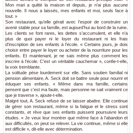
Mon mari a quitté la maison et depuis, je n’ai plus aucune
nouvelle. Il nous a laissés, mes enfants et moi, seuls face à
tout. »
Son restaurant, qu’elle gérait avec l’espoir de construire un
avenir stable pour sa famille, est aujourd’hui au bord de la ruine.
Les clients se font rares, les dettes s’accumulent, et elle n’a
plus de quoi payer ni le loyer du restaurant ni les frais
d’inscription de ses enfants à l’école. « Certains jours, je dois
choisir entre payer le loyer ou acheter de la nourriture pour les
enfants. Et maintenant, je ne sais même plus comment les
inscrire à l’école. C’est un véritable cauchemar », confie-t-elle,
la voix tremblante.
La solitude pèse lourdement sur elle. Sans soutien familial ni
pension alimentaire, A. Seck doit se battre seule pour nourrir et
éduquer ses enfants. « Même dans ma famille, certains
pensent que c’est ma faute, mais personne ne sait vraiment ce
que je traverse », ajoute-t-elle.
Malgré tout, A. Seck refuse de se laisser abattre. Elle continue
de gérer son restaurant, même si la fatigue et le stress sont
constants, et rêve que ses enfants puissent poursuivre leurs
études. « Je veux leur montrer que même face à l’abandon et
aux difficultés, on peut se relever. La vie continue, même si elle
est difficile », dit-elle avec détermination.