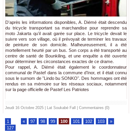
D'après les informations disponibles, A. Diémé était descendu
du tricycle transportant sa marchandise pour reprendre sa
moto Jakarta qu'il avait garée sur place. Le tricycle devait le
suivre vers son village, où il prévoyait de terminer les travaux
de peinture de son domicile. Malheureusement, il a été
mortellement heurté par un bus. Son corps a été transporté au
centre de santé de Bounkiling, et une enquête a été ouverte
pour déterminer les circonstances exactes de ce drame.
Pour rappel, A. Diémé était également le coordonnateur
communal de Pastef dans la commune d'Inor, et il était connu
sous le surnom de "Lindo bu SONKO". Des hommages ont été
rendus en sa mémoire sur les réseaux sociaux, notamment
sur la page officielle de Pastef Les Patriotes
Jeudi 16 Octobre 2025 | Lat Soukabé Fall
|
Commentaires (0)
1
...
«
97
98
99
100
101
102
103
»
...
127